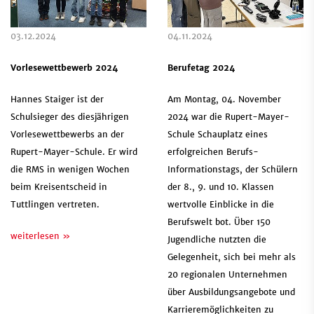
03.12.2024
04.11.2024
Vorlesewettbewerb 2024
Berufetag 2024
Hannes Staiger ist der
Am Montag, 04. November
Schulsieger des diesjährigen
2024 war die Rupert-Mayer-
Vorlesewettbewerbs an der
Schule Schauplatz eines
Rupert-Mayer-Schule. Er wird
erfolgreichen Berufs-
die RMS in wenigen Wochen
Informationstags, der Schülern
beim Kreisentscheid in
der 8., 9. und 10. Klassen
Tuttlingen vertreten.
wertvolle Einblicke in die
Berufswelt bot. Über 150
weiterlesen »
Jugendliche nutzten die
Gelegenheit, sich bei mehr als
20 regionalen Unternehmen
über Ausbildungsangebote und
Karrieremöglichkeiten zu