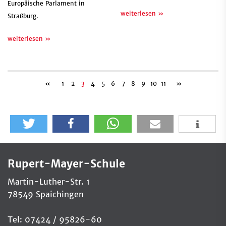
Europäische Parlament in
weiterlesen »
Straßburg.
weiterlesen »
«
1
2
3
4
5
6
7
8
9
10
11
»
Rupert-Mayer-Schule
Martin-Luther-Str. 1
78549 Spaichingen
Tel: 07424 / 95826-60