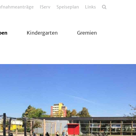
Aufnahmeanträge
IServ
Speiseplan
Links
ben
Kindergarten
Gremien