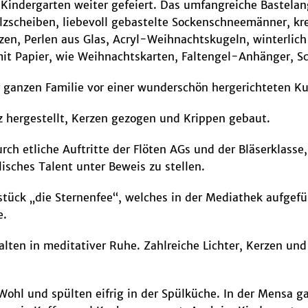
Kindergarten weiter gefeiert. Das umfangreiche Bastela
lzscheiben, liebevoll gebastelte Sockenschneemänner, kre
en, Perlen aus Glas, Acryl-Weihnachtskugeln, winterlich
 mit Papier, wie Weihnachtskarten, Faltengel-Anhänger, 
 ganzen Familie vor einer wunderschön hergerichteten Kul
 hergestellt, Kerzen gezogen und Krippen gebaut.
ch etliche Auftritte der Flöten AGs und der Bläserklasse
isches Talent unter Beweis zu stellen.
stück „die Sternenfee“, welches in der Mediathek aufgefü
e.
lten in meditativer Ruhe. Zahlreiche Lichter, Kerzen un
e Wohl und spülten eifrig in der Spülküche. In der Mensa 