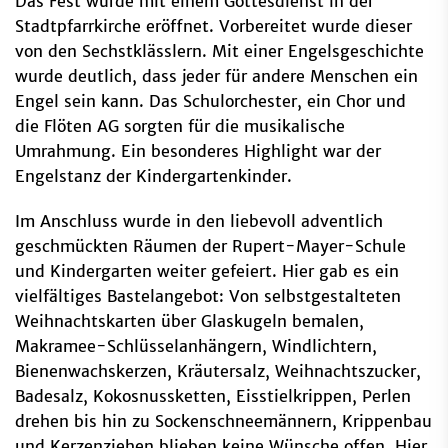
Das Fest wurde mit einem Gottesdienst in der
Stadtpfarrkirche eröffnet. Vorbereitet wurde dieser
von den Sechstklässlern. Mit einer Engelsgeschichte
wurde deutlich, dass jeder für andere Menschen ein
Engel sein kann. Das Schulorchester, ein Chor und
die Flöten AG sorgten für die musikalische
Umrahmung. Ein besonderes Highlight war der
Engelstanz der Kindergartenkinder.
Im Anschluss wurde in den liebevoll adventlich
geschmückten Räumen der Rupert-Mayer-Schule
und Kindergarten weiter gefeiert. Hier gab es ein
vielfältiges Bastelangebot: Von selbstgestalteten
Weihnachtskarten über Glaskugeln bemalen,
Makramee-Schlüsselanhängern, Windlichtern,
Bienenwachskerzen, Kräutersalz, Weihnachtszucker,
Badesalz, Kokosnussketten, Eisstielkrippen, Perlen
drehen bis hin zu Sockenschneemännern, Krippenbau
und Kerzenziehen blieben keine Wünsche offen. Hier